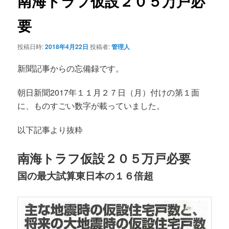
南海トラフ仮設２０５万戸必
ー
シ
要
ョ
ン
投稿日時:
2018年4月22日
投稿者:
管理人
新聞記事からの忘備録です。
朝日新聞2017年１１月２７日（月）付けの第１面
に、ものすごい数字が載っていました。
以下記事より抜粋
南海トラフ仮設２０５万戸必要
国の最大試算東日本の１６倍超