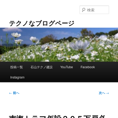
メ
イ
検
ン
索
コ
テクノなブログページ
ン
テ
ン
ツ
へ
移
動
メ
投稿一覧
石山テクノ建設
YouTube
Facebook
イ
ン
Instagram
メ
ニ
ュ
投
←
前へ
次へ
→
ー
稿
ナ
ビ
ゲ