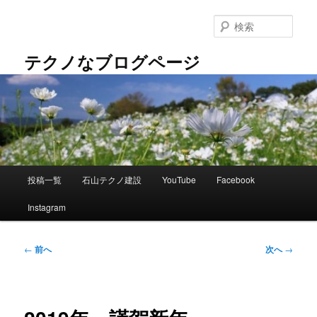
メ
イ
検
ン
索
コ
テクノなブログページ
ン
テ
ン
ツ
へ
移
動
メ
投稿一覧
石山テクノ建設
YouTube
Facebook
イ
ン
Instagram
メ
ニ
ュ
投
←
前へ
次へ
→
ー
稿
ナ
ビ
ゲ