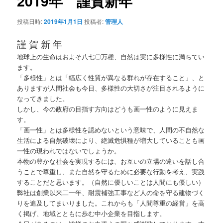
2019年 謹賀新年
ー
シ
投稿日時:
2019年1月1日
投稿者:
管理人
ョ
ン
謹 賀 新 年
地球上の生命はおよそ八七〇万種、自然は実に多様性に満ちてい
ます。
「多様性」とは「幅広く性質が異なる群れが存在すること」、と
ありますが人間社会も今日、多様性の大切さが注目されるように
なってきました。
しかし、今の政府の目指す方向はどうも画一性のように見えま
す。
「画一性」とは多様性を認めないという意味で、人間の不自然な
生活による自然破壊により、絶滅危惧種が増大していることも画
一性の現われではないでしょうか。
本物の豊かな社会を実現するには、お互いの立場の違いを話し合
うことで尊重し、また自然を守るために必要な行動を考え、実践
することだと思います。（自然に優しいことは人間にも優しい）
弊社は創業以来二一年、耐震補強工事など人の命を守る建物づく
りを追及してまいりました。これからも「人間尊重の経営」を高
く掲げ、地域とともに歩む中小企業を目指します。