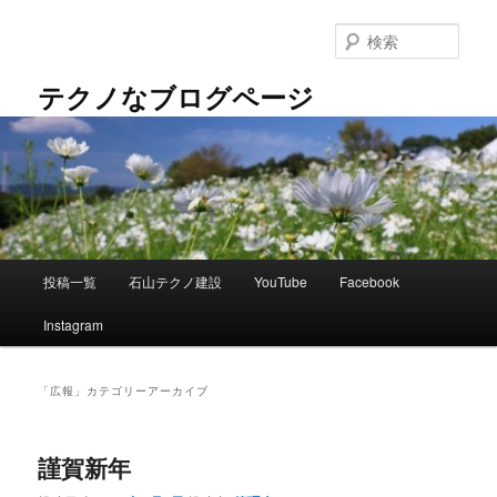
メ
サ
イ
ブ
検
ン
コ
索
コ
ン
テクノなブログページ
ン
テ
テ
ン
ン
ツ
ツ
へ
へ
移
移
動
動
メ
投稿一覧
石山テクノ建設
YouTube
Facebook
イ
ン
Instagram
メ
ニ
ュ
「
広報
」カテゴリーアーカイブ
ー
謹賀新年