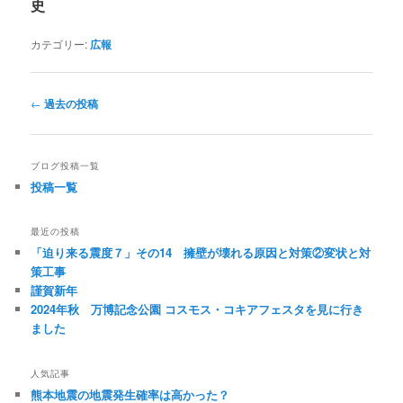
史
カテゴリー:
広報
投
←
過去の投稿
稿
ナ
ビ
ブログ投稿一覧
ゲ
投稿一覧
ー
シ
ョ
最近の投稿
ン
「迫り来る震度７」その14 擁壁が壊れる原因と対策②変状と対
策工事
謹賀新年
2024年秋 万博記念公園 コスモス・コキアフェスタを見に行き
ました
人気記事
熊本地震の地震発生確率は高かった？