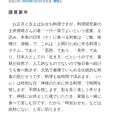
投稿日時:
2025年1月1日
投稿者:
管理人
謹
賀
新
年
お正月と言えばおせち料理ですが、料理研究家の
土井善晴さんの著「一汁一菜でよいという提案」を
読み、本来の日常（ケ）に食べる和食は「ご飯、味
噌汁、漬物」で、これは「人間のために作る料理シ
ステム」であり、「思想」であり、「美学」であ
り、日本人としての「生き方」だというのです。素
材が自然で、人工的なものでないので毎日食べ続け
ても食べ飽きず、元気で健康でいられる伝統的な和
食の型だそうです。料理も短時間で済みます。（ハ
レ）は特別な日「神様のために作る料理」で時間を
惜しまず、手間を惜しまず、彩を良く美しく作りま
す。神様にお供えした後でいただき、家族も一緒に
食べて楽しむ日です。だから「時短おせち」などは
絶対にない、と言い切ります。