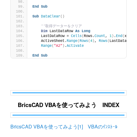
End
Sub
Sub
DataClear
()
''取得データーをクリア
Dim
 LastDataRow 
As
Long
    LastDataRow = 
Cells
(
Rows.
Count
, 
1
)
.
End
(
xlUp
)
    ActiveSheet.
Range
(
Rows
(
4
)
, 
Rows
(
LastDataRow
)
Range
(
"A2"
)
.
Activate
End
Sub
BricsCAD VBAを使ってみよう INDEX
BricsCAD VBAを使ってみよう[1] VBAのｲﾝｽﾄｰﾙ