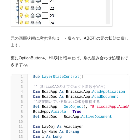
元の画層状態に戻す場合は、・戻るで、ABC列の元の状態に戻し
ます。
更にOptionButton4、HIJ列と増やせば、別の組み合わせ処理もで
きますね。
Sub
LayerStateControl
()
''【BricsCADのオブジェクト変数を宣言】
Dim
 BcadApp 
As
 BricscadApp.
AcadApplication
Dim
 BcadDoc 
As
 BricscadApp.
AcadDocument
''現在開いているBricsCADを取得する
Set
 BcadApp = 
GetObject
(
, 
"BricscadApp.AcadAppli
BcadApp.
Visible
 = 
True
Set
 BcadDoc = BcadApp.
ActiveDocument
Dim
 LayObj 
As
 AcadLayer
Dim
 LyrName 
As
String
Dim
 i 
As
Long