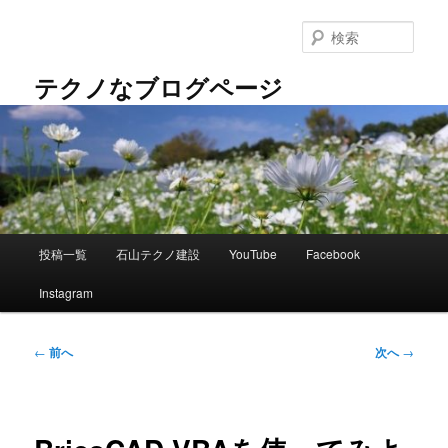
メ
イ
検
ン
索
コ
テクノなブログページ
ン
テ
ン
ツ
へ
移
動
メ
投稿一覧
石山テクノ建設
YouTube
Facebook
イ
ン
Instagram
メ
ニ
ュ
投
←
前へ
次へ
→
ー
稿
ナ
ビ
ゲ