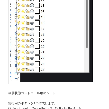
画層状態コントロール用のシート
実行用のボタンを1つ作成します。
OptionButton1，OptionButton2、OptionButton3 を