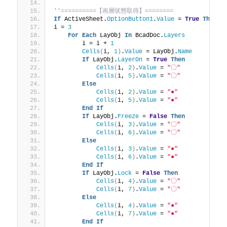
''==========【画層状態取得】========
If
 ActiveSheet.
OptionButton1
.
Value
 = 
True
Then
i = 
3
For
Each
 LayObj 
In
 BcadDoc.
Layers
        i = i + 
1
Cells
(
i, 
1
)
.
Value
 = LayObj.
Name
If
 LayObj.
LayerOn
 = 
True
Then
Cells
(
i, 
2
)
.
Value
 = 
"〇"
Cells
(
i, 
5
)
.
Value
 = 
"〇"
Else
Cells
(
i, 
2
)
.
Value
 = 
"●"
Cells
(
i, 
5
)
.
Value
 = 
"●"
End
If
If
 LayObj.
Freeze
 = 
False
Then
Cells
(
i, 
3
)
.
Value
 = 
"〇"
Cells
(
i, 
6
)
.
Value
 = 
"〇"
Else
Cells
(
i, 
3
)
.
Value
 = 
"●"
Cells
(
i, 
6
)
.
Value
 = 
"●"
End
If
If
 LayObj.
Lock
 = 
False
Then
Cells
(
i, 
4
)
.
Value
 = 
"〇"
Cells
(
i, 
7
)
.
Value
 = 
"〇"
Else
Cells
(
i, 
4
)
.
Value
 = 
"●"
Cells
(
i, 
7
)
.
Value
 = 
"●"
End
If