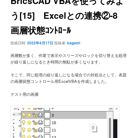
BricsCAD VBAを使ってみよ
ー
シ
う[15] Excelとの連携②-8
ョ
ン
画層状態ｺﾝﾄﾛｰﾙ
投稿日時:
2022年4月17日
投稿者:
kagami
画層数が多く、作業で表示やスリーズやロックを切り替える処理
が繰り返しになるとき時間の無駄が多くなります。
そこで、同じ処理の繰り返しになる場合での対処法として、表題
の画層状態コントロール用ExcelVBAを作成しました。
テスト用の画層