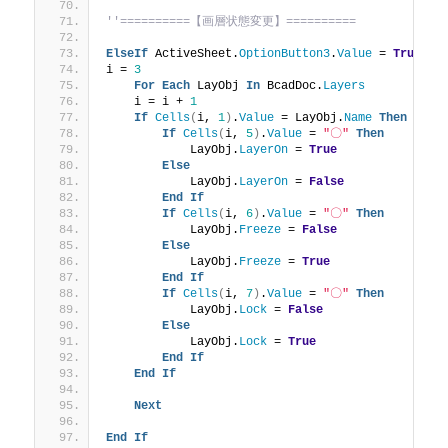
''==========【画層状態変更】==========
ElseIf
 ActiveSheet.
OptionButton3
.
Value
 = 
True
Th
i = 
3
For
Each
 LayObj 
In
 BcadDoc.
Layers
    i = i + 
1
If
Cells
(
i, 
1
)
.
Value
 = LayObj.
Name
Then
If
Cells
(
i, 
5
)
.
Value
 = 
"〇"
Then
            LayObj.
LayerOn
 = 
True
Else
            LayObj.
LayerOn
 = 
False
End
If
If
Cells
(
i, 
6
)
.
Value
 = 
"〇"
Then
            LayObj.
Freeze
 = 
False
Else
            LayObj.
Freeze
 = 
True
End
If
If
Cells
(
i, 
7
)
.
Value
 = 
"〇"
Then
            LayObj.
Lock
 = 
False
Else
            LayObj.
Lock
 = 
True
End
If
End
If
Next
End
If