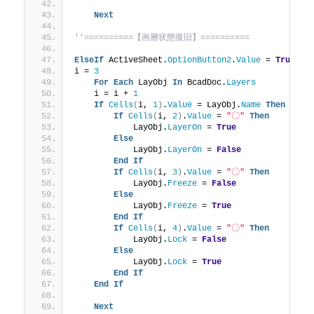
Next
''==========【画層状態復旧】==========
ElseIf
 ActiveSheet.
OptionButton2
.
Value
 = 
True
Th
i = 
3
For
Each
 LayObj 
In
 BcadDoc.
Layers
    i = i + 
1
If
Cells
(
i, 
1
)
.
Value
 = LayObj.
Name
Then
If
Cells
(
i, 
2
)
.
Value
 = 
"〇"
Then
            LayObj.
LayerOn
 = 
True
Else
            LayObj.
LayerOn
 = 
False
End
If
If
Cells
(
i, 
3
)
.
Value
 = 
"〇"
Then
            LayObj.
Freeze
 = 
False
Else
            LayObj.
Freeze
 = 
True
End
If
If
Cells
(
i, 
4
)
.
Value
 = 
"〇"
Then
            LayObj.
Lock
 = 
False
Else
            LayObj.
Lock
 = 
True
End
If
End
If
Next