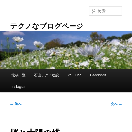
メ
イ
検
ン
索
コ
テクノなブログページ
ン
テ
ン
ツ
へ
移
動
メ
投稿一覧
石山テクノ建設
YouTube
Facebook
イ
ン
Instagram
メ
ニ
ュ
投
←
前へ
次へ
→
ー
稿
ナ
ビ
ゲ