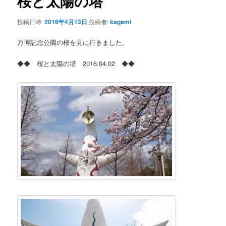
桜と太陽の塔
ー
シ
投稿日時:
2016年4月13日
投稿者:
kagami
ョ
ン
万博記念公園の桜を見に行きました。
◆◆ 桜と太陽の塔 2016.04.02 ◆◆