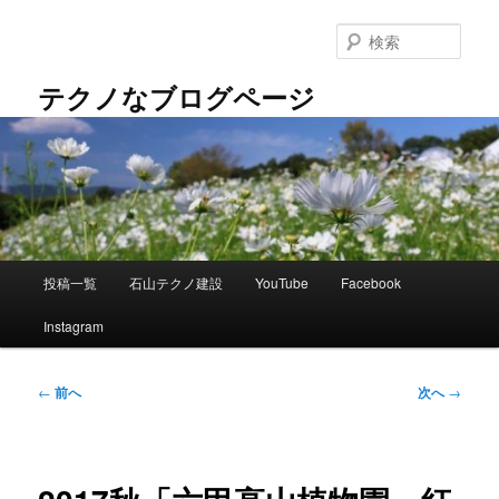
メ
イ
検
ン
索
コ
テクノなブログページ
ン
テ
ン
ツ
へ
移
動
メ
投稿一覧
石山テクノ建設
YouTube
Facebook
イ
ン
Instagram
メ
ニ
ュ
投
←
前へ
次へ
→
ー
稿
ナ
ビ
ゲ