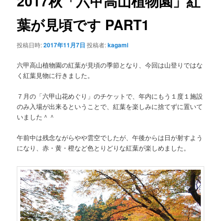
2017秋「六甲高山植物園」紅
ー
シ
葉が見頃です PART1
ョ
ン
投稿日時:
2017年11月7日
投稿者:
kagami
六甲高山植物園の紅葉が見頃の季節となり、今回は山登りではな
く紅葉見物に行きました。
７月の「六甲山花めぐり」のチケットで、年内にもう１度１施設
のみ入場が出来るということで、紅葉を楽しみに捨てずに置いて
いました＾＾
午前中は残念ながらやや雲空でしたが、午後からは日が射すよう
になり、赤・黄・橙など色とりどりな紅葉が楽しめました。