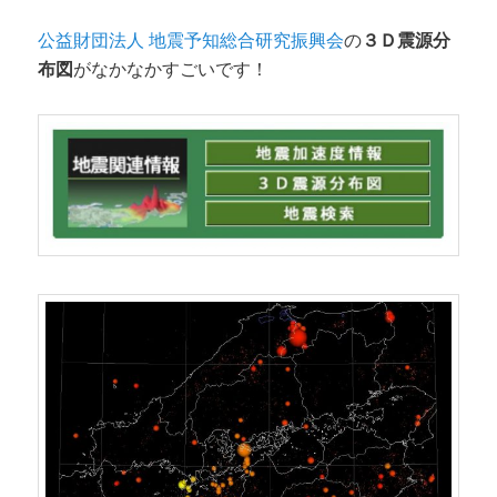
公益財団法人 地震予知総合研究振興会
の
３Ｄ震源分
布図
がなかなかすごいです！