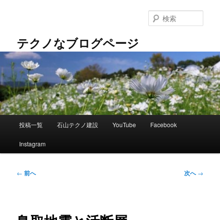
メ
イ
検
ン
索
コ
テクノなブログページ
ン
テ
ン
ツ
へ
移
動
メ
投稿一覧
石山テクノ建設
YouTube
Facebook
イ
ン
Instagram
メ
ニ
ュ
投
←
前へ
次へ
→
ー
稿
ナ
ビ
ゲ