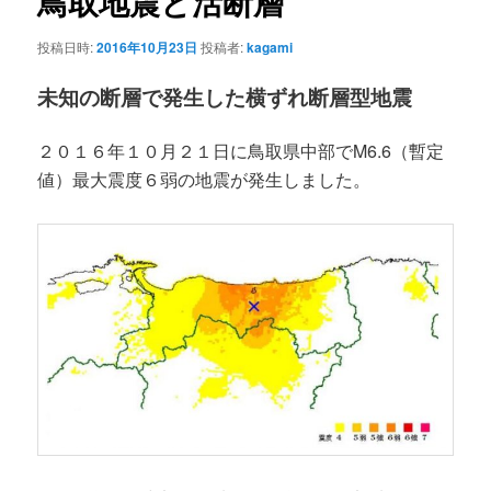
鳥取地震と活断層
ー
シ
投稿日時:
2016年10月23日
投稿者:
kagami
ョ
ン
未知の断層で発生した横ずれ断層型地震
２０１６年１０月２１日に鳥取県中部でM6.6（暫定
値）最大震度６弱の地震が発生しました。