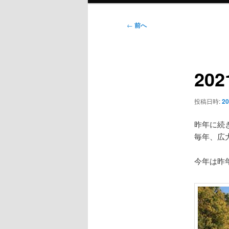
ン
メ
投
←
前へ
ニ
稿
ュ
ナ
ー
ビ
20
ゲ
ー
シ
投稿日時:
2
ョ
ン
昨年に続
毎年、広
今年は昨