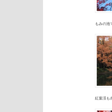
もみの池
紅葉渓も