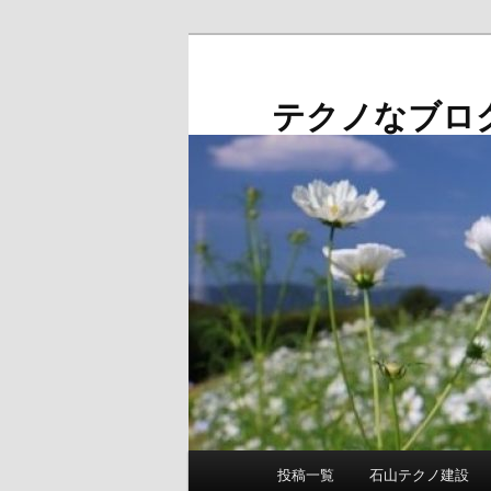
メ
イ
ン
テクノなブロ
コ
ン
テ
ン
ツ
へ
移
動
メ
投稿一覧
石山テクノ建設
イ