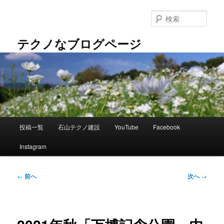
メ
イ
検
ン
索
コ
テクノなブログページ
ン
テ
ン
ツ
へ
移
動
メ
投稿一覧
石山テクノ建設
YouTube
Facebook
イ
ン
Instagram
メ
ニ
ュ
投
←
前へ
次へ
→
ー
稿
ナ
ビ
ゲ