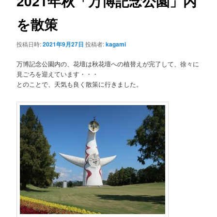
2021年秋「万博記念公園」内
ー
シ
を散策
ョ
ン
投稿日時:
2021年9月27日
投稿者:
kagami
万博記念公園内の、花壇は秋花壇への植替えが完了して、徐々に
見ごろを迎えています・・・
とのことで、天気も良く散策に行きました。