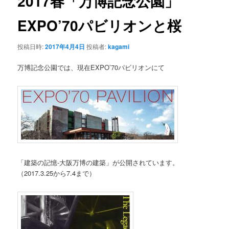
2017春「万博記念公園」
ー
シ
EXPO’70パビリオンと桜
ョ
ン
投稿日時:
2017年4月4日
投稿者:
kagami
万博記念公園では、現在EXPO’70パビリオンにて
「建築の記憶-大阪万博の建築」が公開されています。
（2017.3.25から7.4まで）