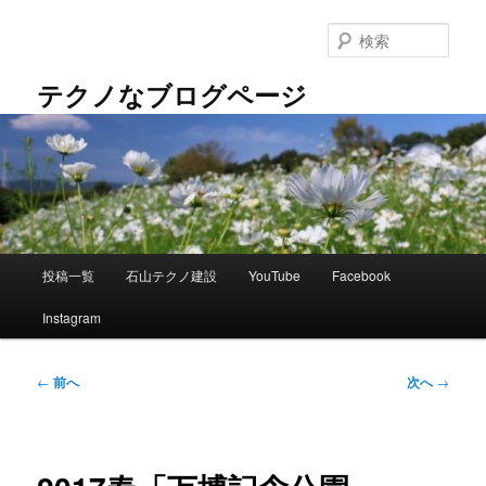
メ
イ
検
ン
索
コ
テクノなブログページ
ン
テ
ン
ツ
へ
移
動
メ
投稿一覧
石山テクノ建設
YouTube
Facebook
イ
ン
Instagram
メ
ニ
ュ
投
←
前へ
次へ
→
ー
稿
ナ
ビ
ゲ