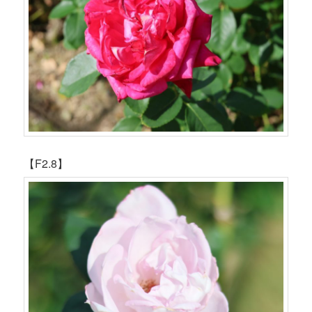
【F2.8】