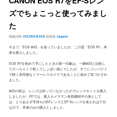
CANON EOS R7をEF-Sレン
ー
シ
ズでちょこっと使ってみまし
ョ
ン
た
投稿日時:
2022年8月29日
投稿者:
kagami
今まで「EOS 80D」を使っていましたが、この度「EOS R7」本
体を購入しました。
EOS R7を初めて手にしたときの第一印象は、一瞬80Dと比較し
て小っちゃくて軽くてしょぼい感じでしたが、すぐにコンパクト
で軽く高性能なミラーレスカメラであることに改めて気づかされ
ました。
80Dの時は、レンズは持っていなかったのでレンズキットを購入
しましたが、R7では、素人カメラマン依然継続中の身として
は、とりあえず手持ちのEFレンズとEF-Sレンズを使えれば十分
なので、本体のみの購入としました。