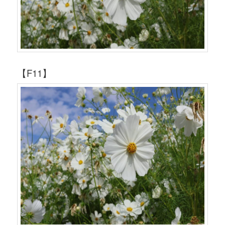
【F11】