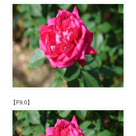
【F9.0】