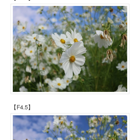
【F4.5】