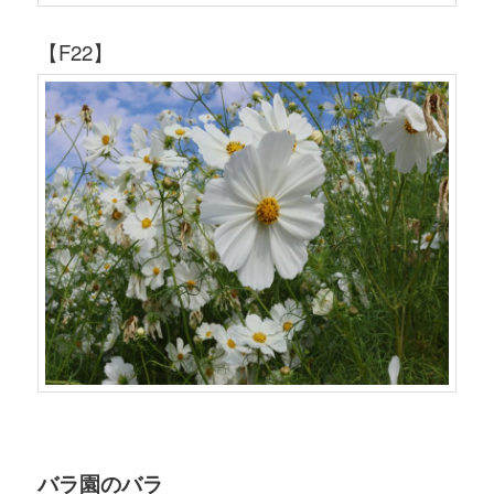
【F22】
バラ園のバラ