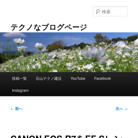
メ
イ
検
ン
索
コ
テクノなブログページ
ン
テ
ン
ツ
へ
移
動
メ
投稿一覧
石山テクノ建設
YouTube
Facebook
イ
ン
Instagram
メ
ニ
ュ
投
←
前へ
次へ
→
ー
稿
ナ
ビ
ゲ