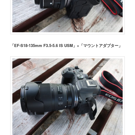
「EF-S18-135mm F3.5-5.6 IS USM」+「マウントアダプター」