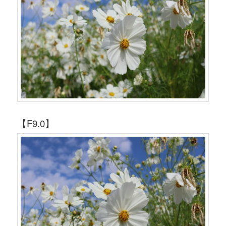
【F9.0】