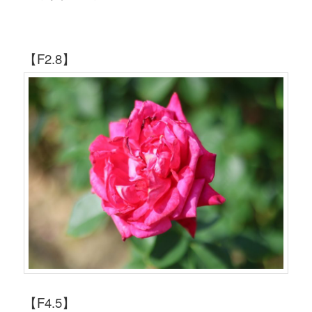
【F2.8】
【F4.5】