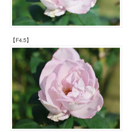
【F4.5】